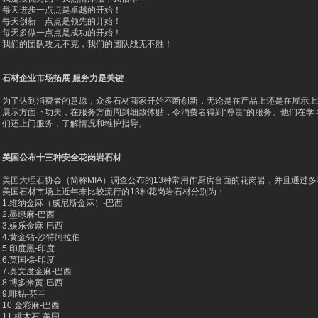
每天进步一点点是卓越的开始！
每天创新一点点是领先的开始！
每天多做一点点是成功的开始！
我们的团队攻无不克，我们的团队战无不胜！
石材企业市场拓展 服务力是关键
为了达到消费者的意愿，众多石材商家开始不断创新，无论是在产品上还是在展示上
展示方面下功夫，在服务方面周到细致体贴，令消费者得到“尊贵”的服务。他们在
们还上门服务，了解情况和维护指导。
美国公布十三种安全花岗岩石材
美国大理石协会（简称MIA）调查公布的13种常用作厨房台面的花岗岩，并且通过
美国石材市场上近年来比较流行的13种花岗岩石材分别为：
1.维纳金麻（威尼斯金麻）-巴西
2.墨绿麻-巴西
3.娱乐金麻-巴西
4.黄金钻-沙特阿拉伯
5.印度黑-印度
6.英国棕-印度
7.奥文度金麻-巴西
8.博多米黄-巴西
9.啡钻-芬兰
10.金彩麻-巴西
11.桃木石-美国