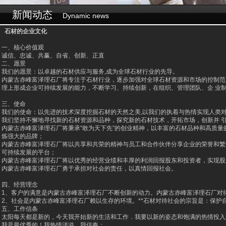
新闻动态
Dynamic news
石材的企业文化
一、核心价值观
诚信、忠诚、共赢、自省、创新、正直
二、愿景
我们的愿景：以卓越的石材供应与服务,成为全球石材行业的先导。
内蒙古赤峰富泽理石厂将专注于石材行业，逐步加强对全球石材资源和市场的控制范
理上形成企
业可持续发展的能力，不断学习、持续创新，在组织、管理团队、企 业
三、使命
我们的使命：以先进的技术深度挖掘石材的天然之美,以我们的执着与热情实现人类
我们坚持不懈地寻找新的石材资源和品种，探究新的石材技术，开拓市场，创新并 
内蒙古赤峰富泽理石厂
将秉承“敢为天下先”的创业精神，以丰富的石材品种和高质
炼强大的
品牌；
内蒙古赤峰富泽理石厂
将以共享和共荣的精神与员工和合作伙伴分享企业的荣誉和繁
可持续发展的平台；
内蒙古赤峰富泽理石厂
将以优秀的经营业绩和丰厚的利润回报股东和投资者，实现股
内蒙古赤峰富泽理石厂
勇于承担对社会的责任，以真情回报社会。
四、经营理念
1、客户的满意是
内蒙古赤峰富泽理石厂
不断创新的动力。
内蒙古赤峰富泽理石厂
对
2、社会是
内蒙古赤峰富泽理石厂
赖以生存的环境。**石材对待社会的宗旨是：保护
五、工作信条
太阳每天都是新的，今天我开始新的生活和工作．我要以新的姿态和饱满的热情投入
我是最优秀的！我热情洋溢，我信奉：