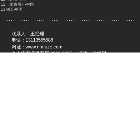
12.（蒙古黑）-中国
13.锈石-中国
联系人：王经理
电话：13113555588
网址：www.nmfuze.com
© 赤峰富泽理石厂 2008-2025。 保留一切权利。